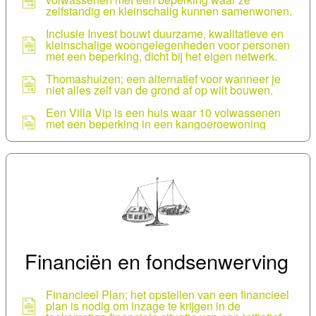
zelfstandig en kleinschalig kunnen samenwonen.
Inclusie Invest bouwt duurzame, kwalitatieve en
kleinschalige woongelegenheden voor personen
met een beperking, dicht bij het eigen netwerk.
Thomashuizen; een alternatief voor wanneer je
niet alles zelf van de grond af op wilt bouwen.
Een Villa Vip is een huis waar 10 volwassenen
met een beperking in een kangoeroewoning
samenwonen met een zorgkoppel.
Cooperatie Pathmakers ontwerpt, bouwt,
onderhoudt, financiert en volgt op.
Samenwerken met een sociaal verhuurkantoor
(SVK) of een sociale huisvestingsmaatschappij
(SHM) kan een goede en betaalbare piste zijn.
Ik heb een woning ter beschikking. Kan ik zelf een
kleinschalig woonproject opzetten voor mijn kind
Financiën en fondsenwerving
samen met enkele anderen? Belangrijke
aandachtspunten.
Praktische gids voor mede-eigenaars; een uitgave
Financieel Plan; het opstellen van een financieel
van de KBS en de Koninklijke Federatie van het
plan is nodig om inzage te krijgen in de
Belgisch Notariaat met de juridische haken en