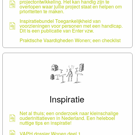
projectontwikkeling. Het kan handig zijn te
overlopen waar jullie project staat en helpen om
prioriteiten te maken.
Inspiratiebundel Toegankelijkheid van
voorzieningen voor personen met een handicap.
Dit is een publicatie van Enter vzw.
Praktische Vaardigheden Wonen; een checklist
ontwikkeld door Participate om na te gaan hoe
zelfstandig een persoon is.Een handig hulpmiddel
om een goed zicht te krijgen op de vaardigheden
binnen de groep bewoners.
Checklist Intern Reglement (voorheen
huishoudelijk reglement)
Bouwstenen; het instrument is bedoeld om de
individuele wensen samen te leggen en te
vertalen naar de contouren van hoe je project er
Inspiratie
later zal uitzien.
Stappenplan; bij wijze van leidraad in de
projectontwikkeling. Het kan handig zijn te
Net al thuis; een onderzoek naar kleinschalige
overlopen waar jullie project staat en helpen om
ouderinitiatieven in Nederland. Een heleboel
prioriteiten te maken.
nuttige tips en inspiratie!
VAPH dossier Wonen deel 1