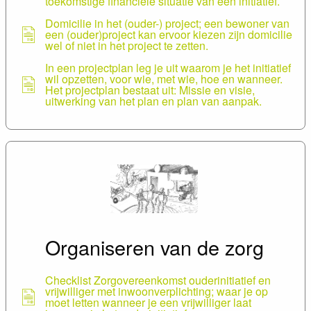
toekomstige financiele situatie van een initiatief.
ogen wanneer je gezamenlijk eigenaar van een
gebouw wordt.
Domicilie in het (ouder-) project; een bewoner van
een (ouder)project kan ervoor kiezen zijn domicilie
wel of niet in het project te zetten.
Wooncoop
In een projectplan leg je uit waarom je het initiatief
wil opzetten, voor wie, met wie, hoe en wanneer.
Het projectplan bestaat uit: Missie en visie,
uitwerking van het plan en plan van aanpak.
Bij het Vlaams Infrastructuurfonds voor Private
Aangelegenheden (VIPA) kun je als kleinschalig
woon-/dagbestedingsinitiatief een subsidie
aanvragen. Hoe dit aan te vragen en wat de
voorwaarden zijn vind je hier.
Fiscale attesten; er zijn enkele kanalen om een
fiscaal attest aan te bieden aan je schenkers
bijvoorbeeld via het Fonds Vrienden van GiPSo
van de Koning Boudewijnstichting.
Organiseren van de zorg
Handicap en Wonen; juridische en financiele
aspecten van een inclusieve woning; een uitgave
van de KBS in samenwerking met GiPSo,
Checklist Zorgovereenkomst ouderinitiatief en
vrijwilliger met inwoonverplichting; waar je op
Basisvorming Fondsenwerving door Ilja De Coster
moet letten wanneer je een vrijwilliger laat