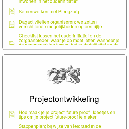
inwonen in het ouderinitiatief
Verzeker je goed, wat is verplicht en wat is
wenselijk
Samenwerken met Pleegzorg
ITT en IVT in kleinschalige (ouder-) initiatieven
Dagactiviteiten organiseren; we zetten
verschillende mogelijkheden op een rijtje.
Checklist tussen het ouderinitiatief en de
zorgaanbieder; waar je op moet letten wanneer je
de samenwerking tussen het ouderinitiatief en de
zorgaanbieder vast wilt leggen in een
overeenkomst.
Projectontwikkeling
Hoe maak je je project 'future proof'; Ideetjes en
tips om je project future-proof te maken
Stappenplan; bij wijze van leidraad in de