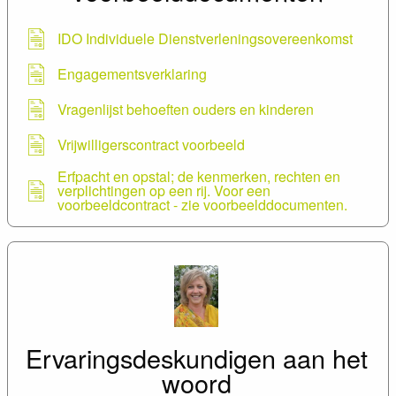
IDO Individuele Dienstverleningsovereenkomst
Engagementsverklaring
Vragenlijst behoeften ouders en kinderen
Vrijwilligerscontract voorbeeld
Erfpacht en opstal; de kenmerken, rechten en
verplichtingen op een rij. Voor een
voorbeeldcontract - zie voorbeelddocumenten.
Modelstatuten; hierbij een voorbeeld wat er
minimaal in moet komen staan met een aantal
keuzemogelijkheden.
Voorbeelddocument voor de besteding van PVB in
cash. In een geregistreerd ouderinitiatief mag je de
budgetten in solidariteit inzetten
Ervaringsdeskundigen aan het
woord